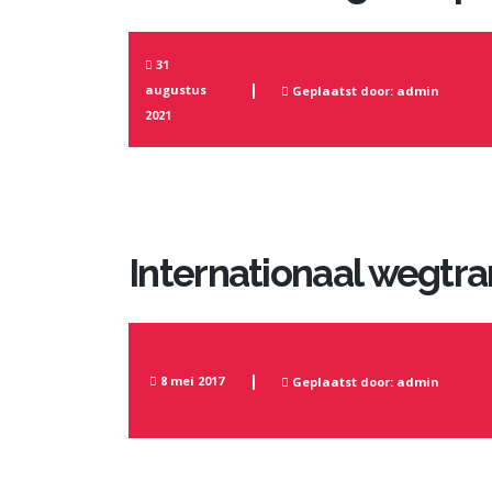
31
augustus
Geplaatst door: admin
2021
Internationaal wegtr
8 mei 2017
Geplaatst door: admin