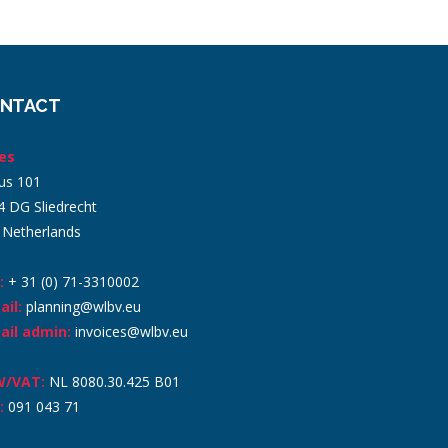
NTACT
es
us 101
4 DG Sliedrecht
 Netherlands
:
+ 31 (0) 71-3310002
ail:
planning@wlbv.eu
ail admin:
invoices@wlbv.eu
W/VAT:
NL 8080.30.425 B01
:
091 043 71