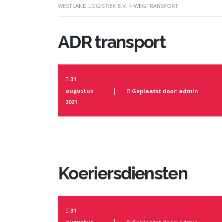
WESTLAND LOGISTIEK B.V.
>
WEGTRANSPORT
ADR transport
31
augustus
Geplaatst door: admin
2021
Koeriersdiensten
31
augustus