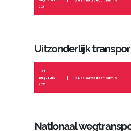
Geplaatst door: admin
2021
Uitzonderlijk transpor
31
augustus
Geplaatst door: admin
2021
Nationaal wegtranspo