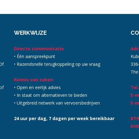
WERKWIJZE
CO
Directe communicatie
Adr
• Één aanspreekpunt
Kub
Of
• Razendsnelle terugkoppeling op uw vraag
336
The
Kennis van zaken
of
• Open en eerlijk advies
Tel.
• In staat om alternatieven te bieden
E-m
• Uitgebreid netwerk van vervoersbedrijven
E-m
24 uur per dag, 7 dagen per week bereikbaar
BT
KVK